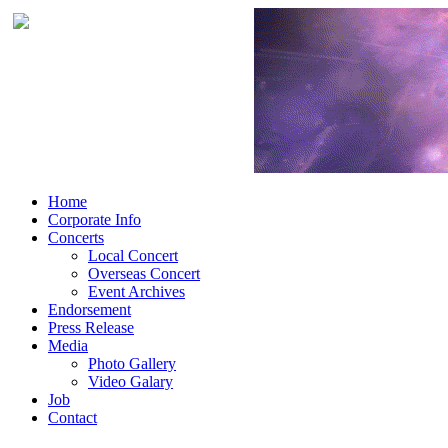
Home
Corporate Info
Concerts
Local Concert
Overseas Concert
Event Archives
Endorsement
Press Release
Media
Photo Gallery
Video Galary
Job
Contact