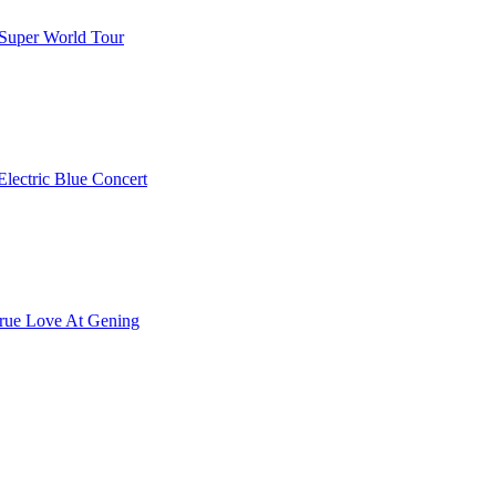
er World Tour
ric Blue Concert
 Love At Gening