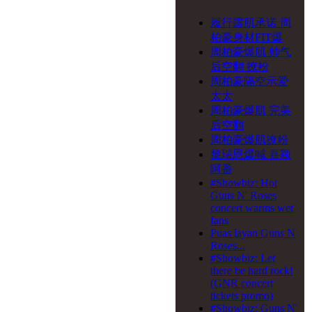
24-08-2019
侧田 My
Beautiful Curse 演唱会
履行露肌承诺 周
2019 - 中山站
柏豪身材FIT爆
27-07-2019
一萬天荒愛
周柏豪爆肌 帅气
未老 周慧敏30週年演唱
后空翻 撩粉
會
周柏豪隔空示爱
29-06-2019
一万天荒爱
太太
未老 周慧敏30周年演唱
周柏豪爆肌 完美
会 - 广州站
后空翻
周柏豪爆肌撩粉
黎瑞恩爆喊 嘉颖
呵番
#Showbiz: Hot
Guns N' Roses
concert warms wet
fans
Puas layan Guns N
Roses...
#Showbiz: Let
there be hard rock!
(GNR concert
tickets promo)
#Showbiz: Guns N'