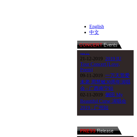
25-04-2020
銀河
100《周柏豪 & 吳若
希》馬來西亞演唱會
English
中文
11-01-2020
陈绮贞《漫
漫长夜》20周年巡回演
唱会
21-12-2019
2019 IU
Tour Concert [Love,
Poem]
09-11-2019
一万天荒爱
未老 周慧敏30周年演唱
会 - 广西南宁站
02-11-2019
侧田 My
Beautiful Curse 演唱会
2019 - 广州站
18-10-2019
侧田 My
Beautiful Curse 演唱会
2019 - 悉尼站
06-09-2019
王力宏《唯
一》音乐会