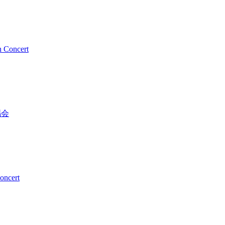
Concert
唱会
ncert