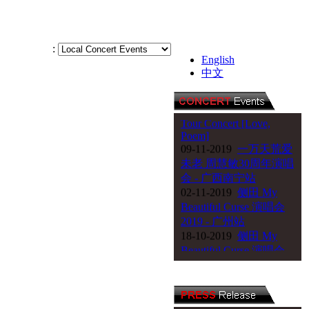
25-04-2020
銀河
100《周柏豪 & 吳若
希》馬來西亞演唱會
:
English
11-01-2020
陈绮贞《漫
中文
漫长夜》20周年巡回演
唱会
21-12-2019
2019 IU
Tour Concert [Love,
Poem]
09-11-2019
一万天荒爱
未老 周慧敏30周年演唱
会 - 广西南宁站
02-11-2019
侧田 My
Beautiful Curse 演唱会
2019 - 广州站
18-10-2019
侧田 My
Beautiful Curse 演唱会
2019 - 悉尼站
06-09-2019
王力宏《唯
一》音乐会
24-08-2019
侧田 My