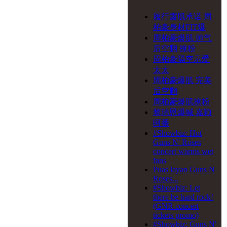
Beautiful Curse 演唱会
2019 - 中山站
履行露肌承诺 周
27-07-2019
一萬天荒愛
柏豪身材FIT爆
未老 周慧敏30週年演唱
周柏豪爆肌 帅气
會
后空翻 撩粉
29-06-2019
一万天荒爱
周柏豪隔空示爱
未老 周慧敏30周年演唱
太太
会 - 广州站
周柏豪爆肌 完美
后空翻
周柏豪爆肌撩粉
黎瑞恩爆喊 嘉颖
呵番
#Showbiz: Hot
Guns N' Roses
concert warms wet
fans
Puas layan Guns N
Roses...
#Showbiz: Let
there be hard rock!
(GNR concert
tickets promo)
#Showbiz: Guns N'