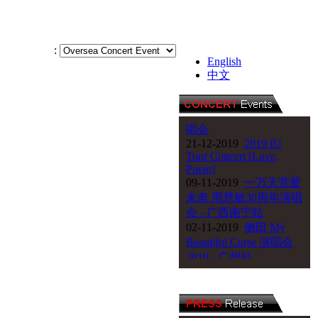
25-04-2020
銀河
:
100《周柏豪 & 吳若
English
中文
希》馬來西亞演唱會
11-01-2020
陈绮贞《漫
漫长夜》20周年巡回演
唱会
21-12-2019
2019 IU
Tour Concert [Love,
Poem]
09-11-2019
一万天荒爱
未老 周慧敏30周年演唱
会 - 广西南宁站
02-11-2019
侧田 My
Beautiful Curse 演唱会
2019 - 广州站
18-10-2019
侧田 My
Beautiful Curse 演唱会
2019 - 悉尼站
06-09-2019
王力宏《唯