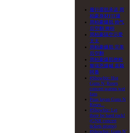
一》音乐会
24-08-2019
侧田 My
履行露肌承诺 周
Beautiful Curse 演唱会
柏豪身材FIT爆
2019 - 中山站
周柏豪爆肌 帅气
27-07-2019
一萬天荒愛
后空翻 撩粉
未老 周慧敏30週年演唱
周柏豪隔空示爱
會
太太
29-06-2019
一万天荒爱
周柏豪爆肌 完美
未老 周慧敏30周年演唱
后空翻
会 - 广州站
周柏豪爆肌撩粉
黎瑞恩爆喊 嘉颖
呵番
#Showbiz: Hot
Guns N' Roses
concert warms wet
fans
Puas layan Guns N
Roses...
#Showbiz: Let
there be hard rock!
(GNR concert
tickets promo)
#Showbiz: Guns N'